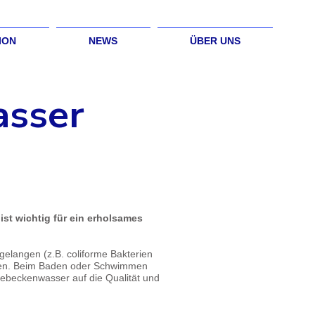
ION
NEWS
ÜBER UNS
asser
st wichtig für ein erholsames
elangen (z.B. coliforme Bakterien
ehren. Beim Baden oder Schwimmen
beckenwasser auf die Qualität und