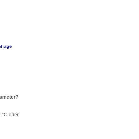
nfrage
rameter?
2 °C oder