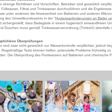
 strenge Richtlinien und Vorschriften. Betreiber sind gesetzlich verpf
Füllwasser, Filtrat und Trinkwasser durchzuführen und die Ergebnisse
wie unter anderem die Anwesenheit von Bakterien und anderen Mikro
lung des Umweltbundesamts in der "
Hygieneanforderungen an Bäder u
rd sichergestellt, dass Badegäste in einem hygienisch einwandfreien
nd Duschen muss gemäß Trinkwasserverordnung (TrinkwV) ebenfalls r
 empfohlene Überprüfungen
sind zwar nicht gesetzlich zur Wasserkontrolle verpflichtet, jedoch lie
. Regelmäßige Tests können helfen, potenzielle Probleme frühzeitig 
iden.
Die Überprüfung des Poolwassers auf Bakterien und chemische Pa