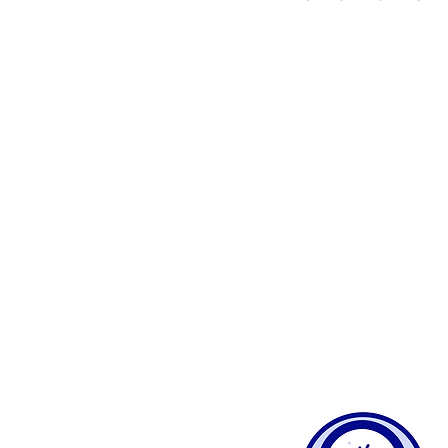
Wasserspender-Ana
E. coli
, Coliforme Bakterien, KBE
22°C, KBE 36°C, Enterokokken