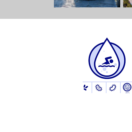
Schwimmbad / Pool
E. coli
,
Pseudomonas aeruginosa,
Legionella spp.,
KBE 36°C